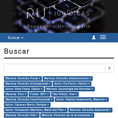
Buscar
Cambiar
navegac
Buscar
Ir
Materia: Derecho Fiscal ×
Materia: Derecho Administrativo ×
Materia: Derecho Internacional ×
Autor: Fix Fierro, Héctor ×
Autor: Silva Forné, Carlos ×
Materia: Sociología del Derecho ×
Materia: Otro ×
Fecha: 2011 ×
Has File(s): true ×
Materia: Derecho Constitucional ×
Autor: Padrón Innamorato, Mauricio ×
Autor: Cáceres Nieto, Enrique ×
Autor: Hernández Martínez, María del Pilar ×
Materia: Derecho Ambiental ×
Materia: Derecho Civil ×
Materia: Derecho de la Información ×