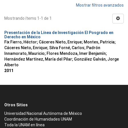
Mostrar filtros avanzados
Mostrando ítems 1-1 de 1
Presentación de la Línea de Investigación El Posgrado en
Derecho en México
Fix Fierro, Héctor
;
Cáceres Nieto, Enrique
;
Montes, Patricia
;
Cáceres Nieto, Enrique
;
Silva Forné, Carlos
;
Padrón
Innamorato, Mauricio
;
Flores Mendoza, Imer Benjamín
;
Hernández Martínez, María del Pilar
;
González Galván, Jorge
Alberto
2011
Otros Sitios
Universidad Nacional Autónoma de México
Coordinación de Humanidades UNAM
Toda la UNAM en línea