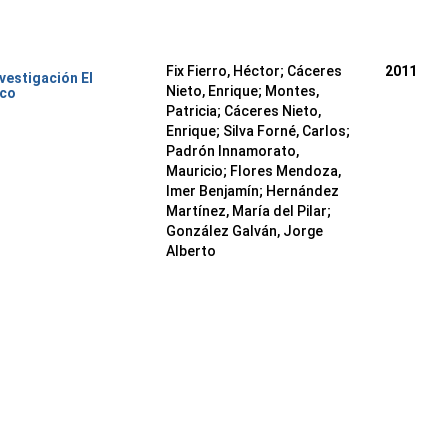
Fix Fierro, Héctor
;
Cáceres
2011
nvestigación El
Nieto, Enrique
;
Montes,
ico
Patricia
;
Cáceres Nieto,
Enrique
;
Silva Forné, Carlos
;
Padrón Innamorato,
Mauricio
;
Flores Mendoza,
Imer Benjamín
;
Hernández
Martínez, María del Pilar
;
González Galván, Jorge
Alberto