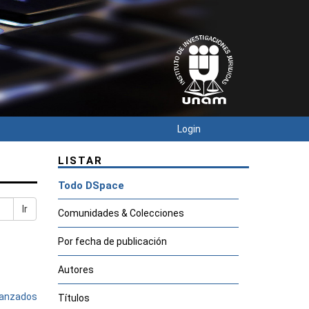
Login
LISTAR
Todo DSpace
Ir
Comunidades & Colecciones
Por fecha de publicación
Autores
avanzados
Títulos