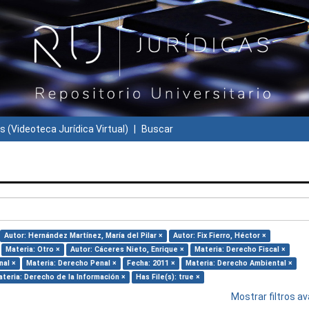
s (Videoteca Jurídica Virtual)
Buscar
Autor: Hernández Martínez, María del Pilar ×
Autor: Fix Fierro, Héctor ×
Materia: Otro ×
Autor: Cáceres Nieto, Enrique ×
Materia: Derecho Fiscal ×
nal ×
Materia: Derecho Penal ×
Fecha: 2011 ×
Materia: Derecho Ambiental ×
teria: Derecho de la Información ×
Has File(s): true ×
Mostrar filtros 