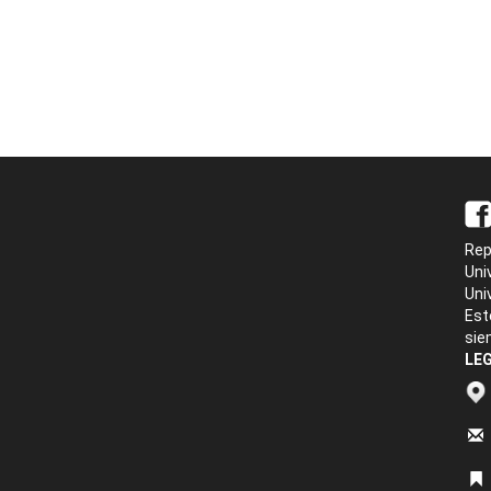
Rep
Uni
Uni
Est
sie
LEG