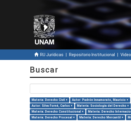
RU Jurídicas
Repositorio Institucional
Video
Buscar
Materia: Derecho Civil ×
Autor: Padrón Innamorato, Mauricio ×
Autor: Silva Forné, Carlos ×
Materia: Sociología del Derecho ×
Materia: Derecho Constitucional ×
Materia: Derecho Internacio
Materia: Derecho Procesal ×
Materia: Derecho Mercantil ×
Ma