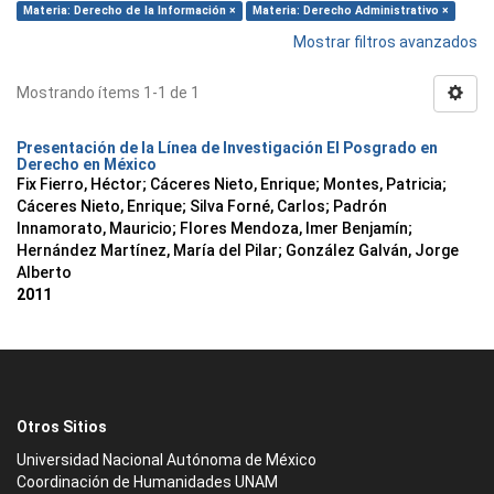
Materia: Derecho de la Información ×
Materia: Derecho Administrativo ×
Mostrar filtros avanzados
Mostrando ítems 1-1 de 1
Presentación de la Línea de Investigación El Posgrado en
Derecho en México
Fix Fierro, Héctor
;
Cáceres Nieto, Enrique
;
Montes, Patricia
;
Cáceres Nieto, Enrique
;
Silva Forné, Carlos
;
Padrón
Innamorato, Mauricio
;
Flores Mendoza, Imer Benjamín
;
Hernández Martínez, María del Pilar
;
González Galván, Jorge
Alberto
2011
Otros Sitios
Universidad Nacional Autónoma de México
Coordinación de Humanidades UNAM