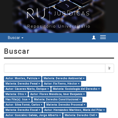
Buscar
Cambiar
navegac
Buscar
Ir
Autor: Montes, Patricia ×
Materia: Derecho Ambiental ×
Materia: Derecho Penal ×
Autor: Fix Fierro, Héctor ×
Autor: Cáceres Nieto, Enrique ×
Materia: Sociología del Derecho ×
Materia: Otro ×
Autor: Flores Mendoza, Imer Benjamín ×
Has File(s): true ×
Materia: Derecho Constitucional ×
Autor: Silva Forné, Carlos ×
Materia: Derecho Procesal ×
Materia: Derecho Fiscal ×
Autor: Hernández Martínez, María del Pilar ×
Autor: González Galván, Jorge Alberto ×
Materia: Derecho Civil ×