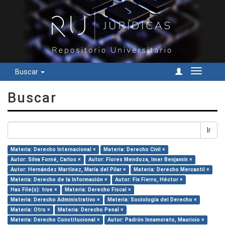
Buscar
Cambiar
navegac
Buscar
Ir
Materia: Derecho Internacional ×
Materia: Derecho Civil ×
Autor: Silva Forné, Carlos ×
Autor: Flores Mendoza, Imer Benjamín ×
Autor: Hernández Martínez, María del Pilar ×
Materia: Derecho Mercantil ×
Materia: Derecho de la Información ×
Autor: Fix Fierro, Héctor ×
Has File(s): true ×
Materia: Derecho Fiscal ×
Materia: Derecho Administrativo ×
Materia: Sociología del Derecho ×
Materia: Otro ×
Materia: Derecho Penal ×
Materia: Derecho Constitucional ×
Autor: Padrón Innamorato, Mauricio ×