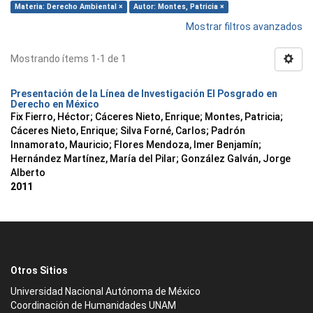
Materia: Derecho Ambiental ×
Autor: Montes, Patricia ×
Mostrar filtros avanzados
Mostrando ítems 1-1 de 1
Presentación de la Línea de Investigación El Posgrado en
Derecho en México
Fix Fierro, Héctor
;
Cáceres Nieto, Enrique
;
Montes, Patricia
;
Cáceres Nieto, Enrique
;
Silva Forné, Carlos
;
Padrón
Innamorato, Mauricio
;
Flores Mendoza, Imer Benjamín
;
Hernández Martínez, María del Pilar
;
González Galván, Jorge
Alberto
2011
Otros Sitios
Universidad Nacional Autónoma de México
Coordinación de Humanidades UNAM