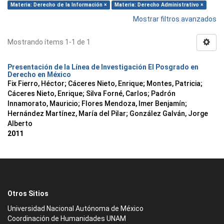
Materia: Derecho de la Información ×
Materia: Derecho Administrativo ×
Mostrar filtros avanzados
Mostrando ítems 1-1 de 1
Presentación de la Línea de Investigación El Posgrado en
Derecho en México
Fix Fierro, Héctor
;
Cáceres Nieto, Enrique
;
Montes, Patricia
;
Cáceres Nieto, Enrique
;
Silva Forné, Carlos
;
Padrón
Innamorato, Mauricio
;
Flores Mendoza, Imer Benjamín
;
Hernández Martínez, María del Pilar
;
González Galván, Jorge
Alberto
2011
Otros Sitios
Universidad Nacional Autónoma de México
Coordinación de Humanidades UNAM