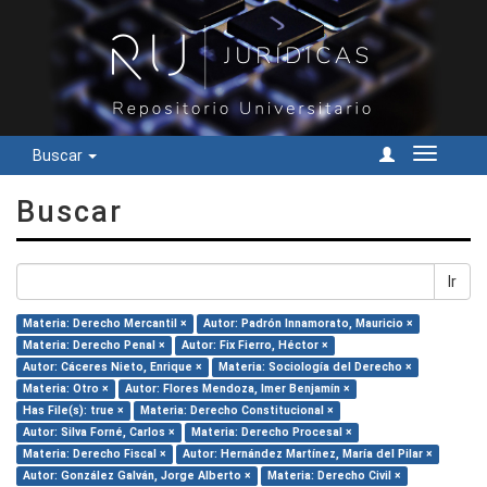
Buscar
Cambiar
navegac
Buscar
Ir
Materia: Derecho Mercantil ×
Autor: Padrón Innamorato, Mauricio ×
Materia: Derecho Penal ×
Autor: Fix Fierro, Héctor ×
Autor: Cáceres Nieto, Enrique ×
Materia: Sociología del Derecho ×
Materia: Otro ×
Autor: Flores Mendoza, Imer Benjamín ×
Has File(s): true ×
Materia: Derecho Constitucional ×
Autor: Silva Forné, Carlos ×
Materia: Derecho Procesal ×
Materia: Derecho Fiscal ×
Autor: Hernández Martínez, María del Pilar ×
Autor: González Galván, Jorge Alberto ×
Materia: Derecho Civil ×