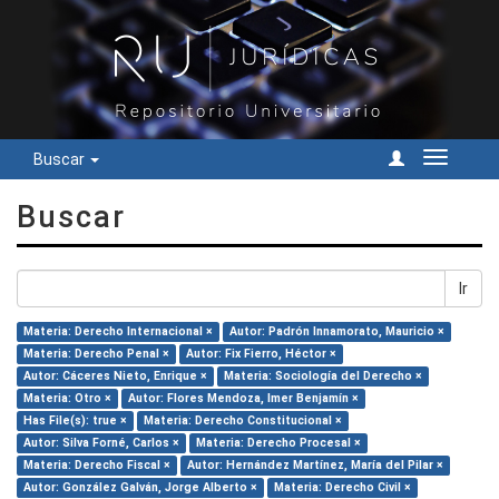
Buscar
Cambiar
navegac
Buscar
Ir
Materia: Derecho Internacional ×
Autor: Padrón Innamorato, Mauricio ×
Materia: Derecho Penal ×
Autor: Fix Fierro, Héctor ×
Autor: Cáceres Nieto, Enrique ×
Materia: Sociología del Derecho ×
Materia: Otro ×
Autor: Flores Mendoza, Imer Benjamín ×
Has File(s): true ×
Materia: Derecho Constitucional ×
Autor: Silva Forné, Carlos ×
Materia: Derecho Procesal ×
Materia: Derecho Fiscal ×
Autor: Hernández Martínez, María del Pilar ×
Autor: González Galván, Jorge Alberto ×
Materia: Derecho Civil ×