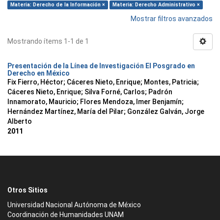
Materia: Derecho de la Información ×
Materia: Derecho Administrativo ×
Mostrar filtros avanzados
Mostrando ítems 1-1 de 1
Presentación de la Línea de Investigación El Posgrado en
Derecho en México
Fix Fierro, Héctor
;
Cáceres Nieto, Enrique
;
Montes, Patricia
;
Cáceres Nieto, Enrique
;
Silva Forné, Carlos
;
Padrón
Innamorato, Mauricio
;
Flores Mendoza, Imer Benjamín
;
Hernández Martínez, María del Pilar
;
González Galván, Jorge
Alberto
2011
Otros Sitios
Universidad Nacional Autónoma de México
Coordinación de Humanidades UNAM