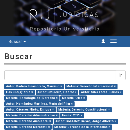
Buscar
Cambiar
navegac
Buscar
Ir
Autor: Padrón Innamorato, Mauricio ×
Materia: Derecho Internacional ×
Has File(s): true ×
Autor: Fix Fierro, Héctor ×
Autor: Silva Forné, Carlos ×
Materia: Sociología del Derecho ×
Materia: Otro ×
Autor: Hernández Martínez, María del Pilar ×
Autor: Cáceres Nieto, Enrique ×
Materia: Derecho Constitucional ×
Materia: Derecho Administrativo ×
Fecha: 2011 ×
Materia: Derecho Ambiental ×
Autor: González Galván, Jorge Alberto ×
Materia: Derecho Mercantil ×
Materia: Derecho de la Información ×