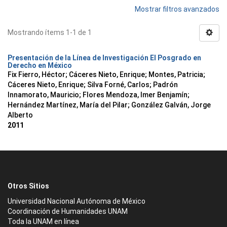
Mostrar filtros avanzados
Mostrando ítems 1-1 de 1
Presentación de la Línea de Investigación El Posgrado en
Derecho en México
Fix Fierro, Héctor
;
Cáceres Nieto, Enrique
;
Montes, Patricia
;
Cáceres Nieto, Enrique
;
Silva Forné, Carlos
;
Padrón
Innamorato, Mauricio
;
Flores Mendoza, Imer Benjamín
;
Hernández Martínez, María del Pilar
;
González Galván, Jorge
Alberto
2011
Otros Sitios
Universidad Nacional Autónoma de México
Coordinación de Humanidades UNAM
Toda la UNAM en línea