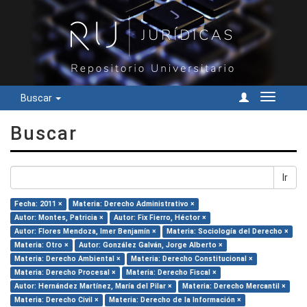
Buscar
Cambiar
navegac
Buscar
Ir
Fecha: 2011 ×
Materia: Derecho Administrativo ×
Autor: Montes, Patricia ×
Autor: Fix Fierro, Héctor ×
Autor: Flores Mendoza, Imer Benjamín ×
Materia: Sociología del Derecho ×
Materia: Otro ×
Autor: González Galván, Jorge Alberto ×
Materia: Derecho Ambiental ×
Materia: Derecho Constitucional ×
Materia: Derecho Procesal ×
Materia: Derecho Fiscal ×
Autor: Hernández Martínez, María del Pilar ×
Materia: Derecho Mercantil ×
Materia: Derecho Civil ×
Materia: Derecho de la Información ×