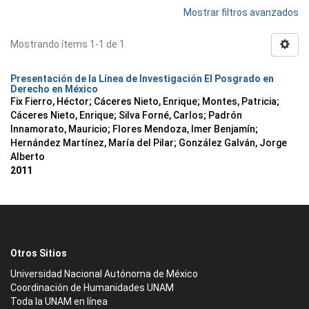
Mostrar filtros avanzados
Mostrando ítems 1-1 de 1
Presentación de la Línea de Investigación El Posgrado en
Derecho en México
Fix Fierro, Héctor
;
Cáceres Nieto, Enrique
;
Montes, Patricia
;
Cáceres Nieto, Enrique
;
Silva Forné, Carlos
;
Padrón
Innamorato, Mauricio
;
Flores Mendoza, Imer Benjamín
;
Hernández Martínez, María del Pilar
;
González Galván, Jorge
Alberto
2011
Otros Sitios
Universidad Nacional Autónoma de México
Coordinación de Humanidades UNAM
Toda la UNAM en línea