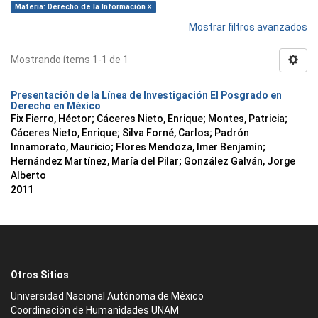
Materia: Derecho de la Información ×
Mostrar filtros avanzados
Mostrando ítems 1-1 de 1
Presentación de la Línea de Investigación El Posgrado en
Derecho en México
Fix Fierro, Héctor
;
Cáceres Nieto, Enrique
;
Montes, Patricia
;
Cáceres Nieto, Enrique
;
Silva Forné, Carlos
;
Padrón
Innamorato, Mauricio
;
Flores Mendoza, Imer Benjamín
;
Hernández Martínez, María del Pilar
;
González Galván, Jorge
Alberto
2011
Otros Sitios
Universidad Nacional Autónoma de México
Coordinación de Humanidades UNAM