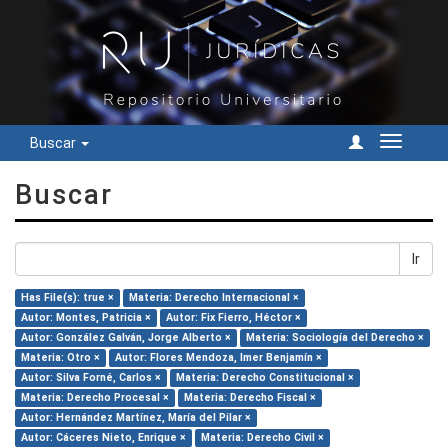
Buscar
Cambiar
navegac
Buscar
Ir
Has File(s): true ×
Materia: Derecho Internacional ×
Autor: Montes, Patricia ×
Autor: Fix Fierro, Héctor ×
Autor: González Galván, Jorge Alberto ×
Materia: Sociología del Derecho ×
Materia: Otro ×
Autor: Flores Mendoza, Imer Benjamín ×
Autor: Silva Forné, Carlos ×
Materia: Derecho Constitucional ×
Materia: Derecho Procesal ×
Materia: Derecho Fiscal ×
Autor: Hernández Martínez, María del Pilar ×
Autor: Cáceres Nieto, Enrique ×
Materia: Derecho Civil ×