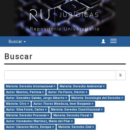
Buscar
Cambiar
navegac
Buscar
Ir
Materia: Derecho Internacional ×
Materia: Derecho Ambiental ×
Autor: Montes, Patricia ×
Autor: Fix Fierro, Héctor ×
Autor: González Galván, Jorge Alberto ×
Materia: Sociología del Derecho ×
Materia: Otro ×
Autor: Flores Mendoza, Imer Benjamín ×
Autor: Silva Forné, Carlos ×
Materia: Derecho Constitucional ×
Materia: Derecho Procesal ×
Materia: Derecho Fiscal ×
Autor: Hernández Martínez, María del Pilar ×
Autor: Cáceres Nieto, Enrique ×
Materia: Derecho Civil ×