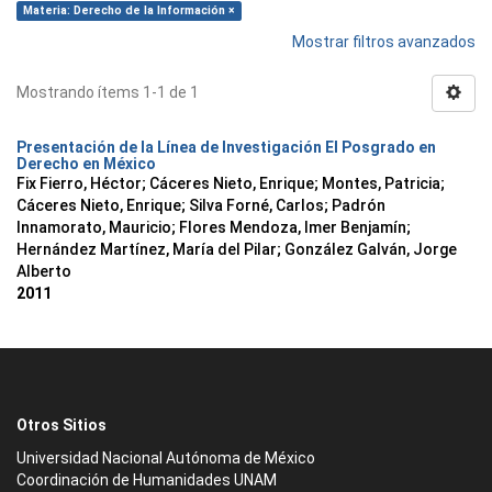
Materia: Derecho de la Información ×
Mostrar filtros avanzados
Mostrando ítems 1-1 de 1
Presentación de la Línea de Investigación El Posgrado en
Derecho en México
Fix Fierro, Héctor
;
Cáceres Nieto, Enrique
;
Montes, Patricia
;
Cáceres Nieto, Enrique
;
Silva Forné, Carlos
;
Padrón
Innamorato, Mauricio
;
Flores Mendoza, Imer Benjamín
;
Hernández Martínez, María del Pilar
;
González Galván, Jorge
Alberto
2011
Otros Sitios
Universidad Nacional Autónoma de México
Coordinación de Humanidades UNAM