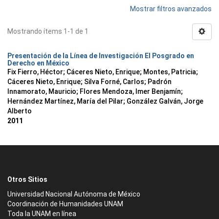
Mostrar filtros avanzados
Mostrando ítems 1-1 de 1
Presentación de la Línea de Investigación El Posgrado en
Derecho en México
Fix Fierro, Héctor
;
Cáceres Nieto, Enrique
;
Montes, Patricia
;
Cáceres Nieto, Enrique
;
Silva Forné, Carlos
;
Padrón
Innamorato, Mauricio
;
Flores Mendoza, Imer Benjamín
;
Hernández Martínez, María del Pilar
;
González Galván, Jorge
Alberto
2011
Otros Sitios
Universidad Nacional Autónoma de México
Coordinación de Humanidades UNAM
Toda la UNAM en línea