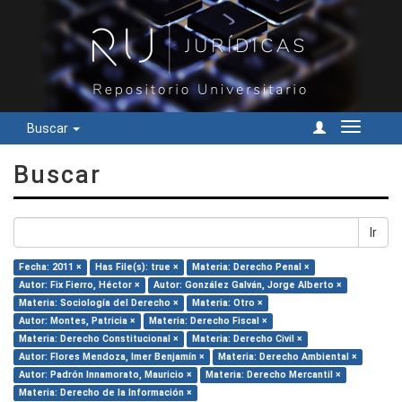
Buscar
Cambiar
navegac
Buscar
Ir
Fecha: 2011 ×
Has File(s): true ×
Materia: Derecho Penal ×
Autor: Fix Fierro, Héctor ×
Autor: González Galván, Jorge Alberto ×
Materia: Sociología del Derecho ×
Materia: Otro ×
Autor: Montes, Patricia ×
Materia: Derecho Fiscal ×
Materia: Derecho Constitucional ×
Materia: Derecho Civil ×
Autor: Flores Mendoza, Imer Benjamín ×
Materia: Derecho Ambiental ×
Autor: Padrón Innamorato, Mauricio ×
Materia: Derecho Mercantil ×
Materia: Derecho de la Información ×