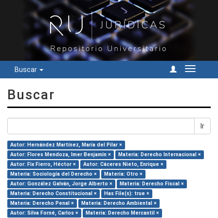
Buscar
Cambiar
navegac
Buscar
Ir
Autor: Hernández Martínez, María del Pilar ×
Autor: Flores Mendoza, Imer Benjamín ×
Materia: Derecho Internacional ×
Autor: Fix Fierro, Héctor ×
Autor: Cáceres Nieto, Enrique ×
Materia: Sociología del Derecho ×
Materia: Otro ×
Autor: González Galván, Jorge Alberto ×
Materia: Derecho Fiscal ×
Materia: Derecho Constitucional ×
Has File(s): true ×
Materia: Derecho Penal ×
Materia: Derecho Ambiental ×
Autor: Silva Forné, Carlos ×
Materia: Derecho Mercantil ×