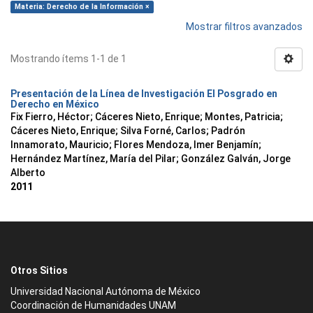
Materia: Derecho de la Información ×
Mostrar filtros avanzados
Mostrando ítems 1-1 de 1
Presentación de la Línea de Investigación El Posgrado en
Derecho en México
Fix Fierro, Héctor
;
Cáceres Nieto, Enrique
;
Montes, Patricia
;
Cáceres Nieto, Enrique
;
Silva Forné, Carlos
;
Padrón
Innamorato, Mauricio
;
Flores Mendoza, Imer Benjamín
;
Hernández Martínez, María del Pilar
;
González Galván, Jorge
Alberto
2011
Otros Sitios
Universidad Nacional Autónoma de México
Coordinación de Humanidades UNAM