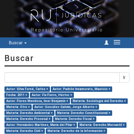
Buscar
Cambiar
navegac
Buscar
Ir
Autor: Silva Forné, Carlos ×
Autor: Padrón Innamorato, Mauricio ×
Fecha: 2011 ×
Autor: Fix Fierro, Héctor ×
Autor: Flores Mendoza, Imer Benjamín ×
Materia: Sociología del Derecho ×
Materia: Otro ×
Autor: González Galván, Jorge Alberto ×
Materia: Derecho Ambiental ×
Materia: Derecho Constitucional ×
Materia: Derecho Procesal ×
Materia: Derecho Fiscal ×
Autor: Hernández Martínez, María del Pilar ×
Materia: Derecho Mercantil ×
Materia: Derecho Civil ×
Materia: Derecho de la Información ×