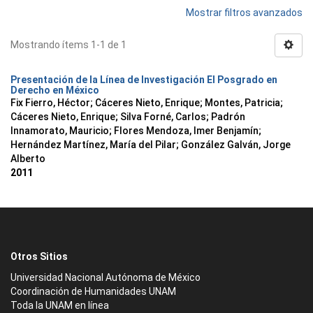
Mostrar filtros avanzados
Mostrando ítems 1-1 de 1
Presentación de la Línea de Investigación El Posgrado en
Derecho en México
Fix Fierro, Héctor
;
Cáceres Nieto, Enrique
;
Montes, Patricia
;
Cáceres Nieto, Enrique
;
Silva Forné, Carlos
;
Padrón
Innamorato, Mauricio
;
Flores Mendoza, Imer Benjamín
;
Hernández Martínez, María del Pilar
;
González Galván, Jorge
Alberto
2011
Otros Sitios
Universidad Nacional Autónoma de México
Coordinación de Humanidades UNAM
Toda la UNAM en línea