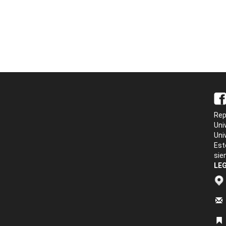
Rep
Uni
Uni
Est
sie
LEG