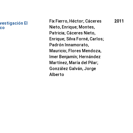
Fix Fierro, Héctor
;
Cáceres
2011
nvestigación El
Nieto, Enrique
;
Montes,
ico
Patricia
;
Cáceres Nieto,
Enrique
;
Silva Forné, Carlos
;
Padrón Innamorato,
Mauricio
;
Flores Mendoza,
Imer Benjamín
;
Hernández
Martínez, María del Pilar
;
González Galván, Jorge
Alberto