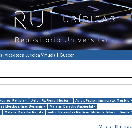
s (Videoteca Jurídica Virtual)
Buscar
Montes, Patricia ×
Autor: Fix Fierro, Héctor ×
Autor: Padrón Innamorato, Mauricio 
ores Mendoza, Imer Benjamín ×
Materia: Derecho Ambiental ×
×
Materia: Derecho Fiscal ×
Autor: Hernández Martínez, María del Pilar ×
Fecha: 
Mostrar filtros 