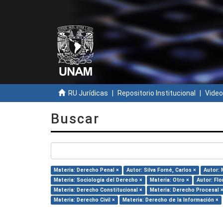
RU Jurídicas
Repositorio Institucional
Video
Buscar
Materia: Derecho Penal ×
Autor: Silva Forné, Carlos ×
Autor: 
Materia: Sociología del Derecho ×
Materia: Otro ×
Autor: Fl
Materia: Derecho Constitucional ×
Materia: Derecho Procesal 
Materia: Derecho Civil ×
Materia: Derecho de la Información ×