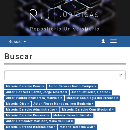
Buscar
Cambiar
navegac
Buscar
Ir
Materia: Derecho Penal ×
Autor: Cáceres Nieto, Enrique ×
Autor: González Galván, Jorge Alberto ×
Autor: Fix Fierro, Héctor ×
Autor: Padrón Innamorato, Mauricio ×
Materia: Sociología del Derecho ×
Materia: Otro ×
Autor: Flores Mendoza, Imer Benjamín ×
Materia: Derecho Administrativo ×
Materia: Derecho Constitucional ×
Materia: Derecho Procesal ×
Materia: Derecho Fiscal ×
Autor: Hernández Martínez, María del Pilar ×
Materia: Derecho Internacional ×
Materia: Derecho Civil ×