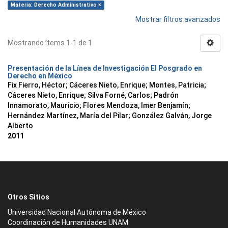
Materia: Derecho Administrativo ×
Mostrar filtros avanzados
Mostrando ítems 1-1 de 1
Presentación de la Línea de Investigación El Posgrado en
Derecho en México
Fix Fierro, Héctor
;
Cáceres Nieto, Enrique
;
Montes, Patricia
;
Cáceres Nieto, Enrique
;
Silva Forné, Carlos
;
Padrón
Innamorato, Mauricio
;
Flores Mendoza, Imer Benjamín
;
Hernández Martínez, María del Pilar
;
González Galván, Jorge
Alberto
2011
Otros Sitios
Universidad Nacional Autónoma de México
Coordinación de Humanidades UNAM