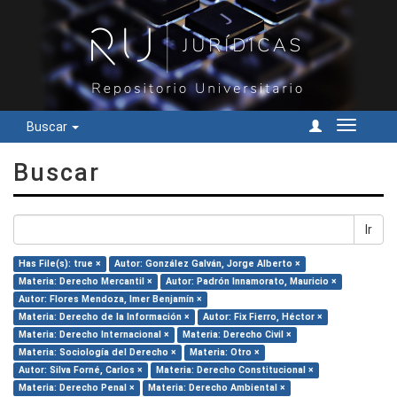
Buscar
Cambiar
navegac
Buscar
Ir
Has File(s): true ×
Autor: González Galván, Jorge Alberto ×
Materia: Derecho Mercantil ×
Autor: Padrón Innamorato, Mauricio ×
Autor: Flores Mendoza, Imer Benjamín ×
Materia: Derecho de la Información ×
Autor: Fix Fierro, Héctor ×
Materia: Derecho Internacional ×
Materia: Derecho Civil ×
Materia: Sociología del Derecho ×
Materia: Otro ×
Autor: Silva Forné, Carlos ×
Materia: Derecho Constitucional ×
Materia: Derecho Penal ×
Materia: Derecho Ambiental ×