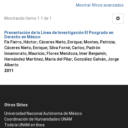
Mostrar filtros avanzados
Mostrando ítems 1-1 de 1
Presentación de la Línea de Investigación El Posgrado en
Derecho en México
Fix Fierro, Héctor
;
Cáceres Nieto, Enrique
;
Montes, Patricia
;
Cáceres Nieto, Enrique
;
Silva Forné, Carlos
;
Padrón
Innamorato, Mauricio
;
Flores Mendoza, Imer Benjamín
;
Hernández Martínez, María del Pilar
;
González Galván, Jorge
Alberto
2011
Otros Sitios
Universidad Nacional Autónoma de México
Coordinación de Humanidades UNAM
Toda la UNAM en línea