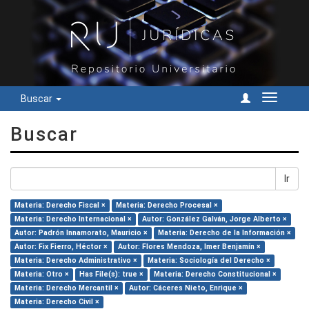
Buscar
Cambiar
navegac
Buscar
Ir
Materia: Derecho Fiscal ×
Materia: Derecho Procesal ×
Materia: Derecho Internacional ×
Autor: González Galván, Jorge Alberto ×
Autor: Padrón Innamorato, Mauricio ×
Materia: Derecho de la Información ×
Autor: Fix Fierro, Héctor ×
Autor: Flores Mendoza, Imer Benjamín ×
Materia: Derecho Administrativo ×
Materia: Sociología del Derecho ×
Materia: Otro ×
Has File(s): true ×
Materia: Derecho Constitucional ×
Materia: Derecho Mercantil ×
Autor: Cáceres Nieto, Enrique ×
Materia: Derecho Civil ×