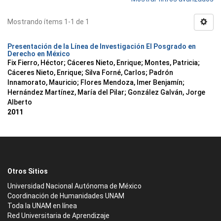
Mostrando ítems 1-1 de 1
Presentación de la Línea de Investigación El Posgrado en
Derecho en México
Fix Fierro, Héctor
;
Cáceres Nieto, Enrique
;
Montes, Patricia
;
Cáceres Nieto, Enrique
;
Silva Forné, Carlos
;
Padrón
Innamorato, Mauricio
;
Flores Mendoza, Imer Benjamín
;
Hernández Martínez, María del Pilar
;
González Galván, Jorge
Alberto
2011
Otros Sitios
Universidad Nacional Autónoma de México
Coordinación de Humanidades UNAM
Toda la UNAM en línea
Red Universitaria de Aprendizaje