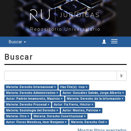
Buscar
Cambiar
navegac
Buscar
Ir
Materia: Derecho Internacional ×
Has File(s): true ×
Materia: Derecho Administrativo ×
Autor: González Galván, Jorge Alberto ×
Autor: Padrón Innamorato, Mauricio ×
Materia: Derecho de la Información ×
Materia: Derecho Procesal ×
Autor: Fix Fierro, Héctor ×
Materia: Sociología del Derecho ×
Autor: Montes, Patricia ×
Materia: Otro ×
Materia: Derecho Constitucional ×
Autor: Flores Mendoza, Imer Benjamín ×
Materia: Derecho Civil ×
Mostrar filtros avanzados