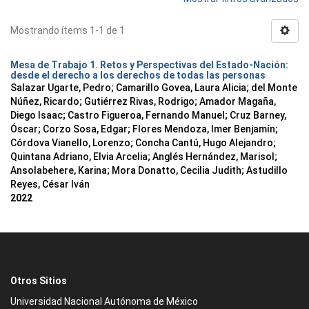
Mostrando ítems 1-1 de 1
Mesa de Trabajo 1. Retos y Perspectivas del Estado-Nación:
desde el derecho a los derechos de todas las personas
Salazar Ugarte, Pedro
;
Camarillo Govea, Laura Alicia
;
del Monte
Núñez, Ricardo
;
Gutiérrez Rivas, Rodrigo
;
Amador Magaña,
Diego Isaac
;
Castro Figueroa, Fernando Manuel
;
Cruz Barney,
Óscar
;
Corzo Sosa, Edgar
;
Flores Mendoza, Imer Benjamín
;
Córdova Vianello, Lorenzo
;
Concha Cantú, Hugo Alejandro
;
Quintana Adriano, Elvia Arcelia
;
Anglés Hernández, Marisol
;
Ansolabehere, Karina
;
Mora Donatto, Cecilia Judith
;
Astudillo
Reyes, César Iván
2022
Otros Sitios
Universidad Nacional Autónoma de México