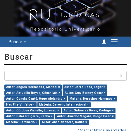
Buscar
Cambiar
navegac
Buscar
Ir
Autor: Anglés Hernández, Marisol ×
Autor: Corzo Sosa, Edgar ×
Autor: Astudillo Reyes, César Iván ×
Autor: Cruz Barney, Óscar ×
Autor: Concha Cantú, Hugo Alejandro ×
Materia: Derechos Humanos ×
Has File(s): false ×
Materia: Derecho Internacional ×
Autor: Córdova Vianello, Lorenzo ×
Autor: Gutiérrez Rivas, Rodrigo ×
Autor: Salazar Ugarte, Pedro ×
Autor: Amador Magaña, Diego Isaac ×
Materia: Seminario ×
Autor: Ansolabehere, Karina ×
Mostrar filtros avanzados