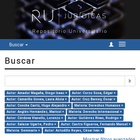
Buscar
Cambiar
navegac
Buscar
Ir
Autor: Amador Magaña, Diego Isaac ×
Autor: Corzo Sosa, Edgar ×
Autor: Camarillo Govea, Laura Alicia ×
Autor: Cruz Barney, Óscar ×
Autor: Concha Cantú, Hugo Alejandro ×
Materia: Derechos Humanos ×
Autor: Anglés Hernández, Marisol ×
Materia: Derecho Internacional ×
Autor: Córdova Vianello, Lorenzo ×
Autor: Gutiérrez Rivas, Rodrigo ×
Autor: Salazar Ugarte, Pedro ×
Autor: Castro Figueroa, Fernando Manuel ×
Materia: Seminario ×
Autor: Astudillo Reyes, César Iván ×
Mostrar filtros avanzados