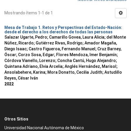
Mostrando ítems 1-1 de 1
Mesa de Trabajo 1. Retos y Perspectivas del Estado-Nación:
desde el derecho a los derechos de todas las personas
Salazar Ugarte, Pedro
;
Camarillo Govea, Laura Alicia
;
del Monte
Núñez, Ricardo
;
Gutiérrez Rivas, Rodrigo
;
Amador Magaña,
Diego Isaac
;
Castro Figueroa, Fernando Manuel
;
Cruz Barney,
Óscar
;
Corzo Sosa, Edgar
;
Flores Mendoza, Imer Benjamín
;
Córdova Vianello, Lorenzo
;
Concha Cantú, Hugo Alejandro
;
Quintana Adriano, Elvia Arcelia
;
Anglés Hernández, Marisol
;
Ansolabehere, Karina
;
Mora Donatto, Cecilia Judith
;
Astudillo
Reyes, César Iván
2022
Otros Sitios
Universidad Nacional Autónoma de México