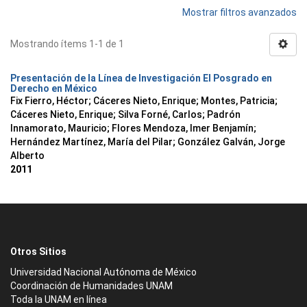
Mostrar filtros avanzados
Mostrando ítems 1-1 de 1
Presentación de la Línea de Investigación El Posgrado en
Derecho en México
Fix Fierro, Héctor
;
Cáceres Nieto, Enrique
;
Montes, Patricia
;
Cáceres Nieto, Enrique
;
Silva Forné, Carlos
;
Padrón
Innamorato, Mauricio
;
Flores Mendoza, Imer Benjamín
;
Hernández Martínez, María del Pilar
;
González Galván, Jorge
Alberto
2011
Otros Sitios
Universidad Nacional Autónoma de México
Coordinación de Humanidades UNAM
Toda la UNAM en línea