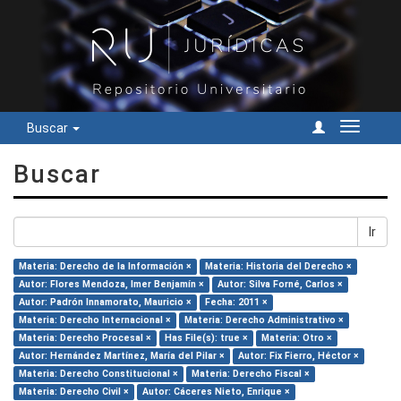
Buscar
Cambiar
navegac
Buscar
Ir
Materia: Derecho de la Información ×
Materia: Historia del Derecho ×
Autor: Flores Mendoza, Imer Benjamín ×
Autor: Silva Forné, Carlos ×
Autor: Padrón Innamorato, Mauricio ×
Fecha: 2011 ×
Materia: Derecho Internacional ×
Materia: Derecho Administrativo ×
Materia: Derecho Procesal ×
Has File(s): true ×
Materia: Otro ×
Autor: Hernández Martínez, María del Pilar ×
Autor: Fix Fierro, Héctor ×
Materia: Derecho Constitucional ×
Materia: Derecho Fiscal ×
Materia: Derecho Civil ×
Autor: Cáceres Nieto, Enrique ×