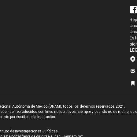
Rep
Uni
Uni
Est
sie
LEG
acional Autónoma de México (UNAM), todos los derechos reservados 2021.
den ser reproducidos con fines no lucrativos, siempre y cuando no se mutile, se cit
revio por escrito de la institución.
tituto de Investigaciones Jurídicas.
 este portal favor de dirigirse a:
padiij@unam.mx