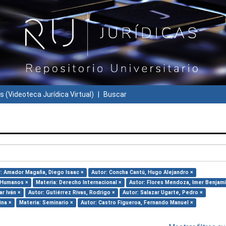
s (Videoteca Jurídica Virtual)
Buscar
: Amador Magaña, Diego Isaac ×
Autor: Concha Cantú, Hugo Alejandro ×
 Humanos ×
Materia: Derecho Internacional ×
Autor: Flores Mendoza, Imer Benjamí
r Iván ×
Autor: Gutiérrez Rivas, Rodrigo ×
Autor: Salazar Ugarte, Pedro ×
ina ×
Materia: Seminario ×
Autor: Castro Figueroa, Fernando Manuel ×