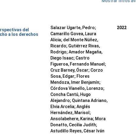
Mostrar filtros 
Salazar Ugarte, Pedro
;
2022
rspectivas del
Camarillo Govea, Laura
cho a los derechos
Alicia
;
del Monte Núñez,
Ricardo
;
Gutiérrez Rivas,
Rodrigo
;
Amador Magaña,
Diego Isaac
;
Castro
Figueroa, Fernando Manuel
;
Cruz Barney, Óscar
;
Corzo
Sosa, Edgar
;
Flores
Mendoza, Imer Benjamín
;
Córdova Vianello, Lorenzo
;
Concha Cantú, Hugo
Alejandro
;
Quintana Adriano,
Elvia Arcelia
;
Anglés
Hernández, Marisol
;
Ansolabehere, Karina
;
Mora
Donatto, Cecilia Judith
;
Astudillo Reyes, César Iván