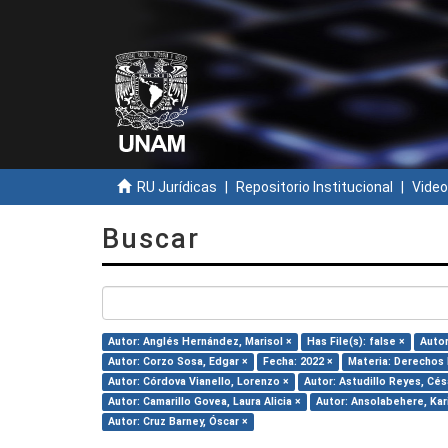
RU Jurídicas
Repositorio Institucional
Video
Buscar
Autor: Anglés Hernández, Marisol ×
Has File(s): false ×
Autor
Autor: Corzo Sosa, Edgar ×
Fecha: 2022 ×
Materia: Derechos
Autor: Córdova Vianello, Lorenzo ×
Autor: Astudillo Reyes, Césa
Autor: Camarillo Govea, Laura Alicia ×
Autor: Ansolabehere, Kar
Autor: Cruz Barney, Óscar ×