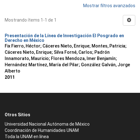
Mostrar filtros avanzados
Mostrando ítems 1-1 de 1
Presentación de la Línea de Investigación El Posgrado en
Derecho en México
Fix Fierro, Héctor
;
Cáceres Nieto, Enrique
;
Montes, Patricia
;
Cáceres Nieto, Enrique
;
Silva Forné, Carlos
;
Padrón
Innamorato, Mauricio
;
Flores Mendoza, Imer Benjamín
;
Hernández Martínez, María del Pilar
;
González Galván, Jorge
Alberto
2011
Otros Sitios
Universidad Nacional Autónoma de México
Coordinación de Humanidades UNAM
Toda la UNAM en línea