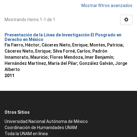
Mostrar filtros avanzados
Mostrando ítems 1-1 de 1
Presentación de la Línea de Investigación El Posgrado en
Derecho en México
Fix Fierro, Héctor
;
Cáceres Nieto, Enrique
;
Montes, Patricia
;
Cáceres Nieto, Enrique
;
Silva Forné, Carlos
;
Padrón
Innamorato, Mauricio
;
Flores Mendoza, Imer Benjamín
;
Hernández Martínez, María del Pilar
;
González Galván, Jorge
Alberto
2011
Otros Sitios
Universidad Nacional Autónoma de México
Coordinación de Humanidades UNAM
Toda la UNAM en línea