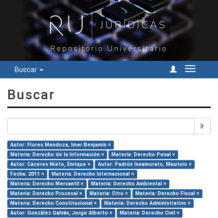
Buscar
Cambiar
navegac
Buscar
Ir
Autor: Flores Mendoza, Imer Benjamín ×
Materia: Derecho de la Información ×
Materia: Derecho Penal ×
Autor: Cáceres Nieto, Enrique ×
Autor: Padrón Innamorato, Mauricio ×
Fecha: 2011 ×
Materia: Derecho Internacional ×
Materia: Derecho Mercantil ×
Materia: Derecho Ambiental ×
Materia: Derecho Procesal ×
Materia: Otro ×
Materia: Derecho Fiscal ×
Materia: Derecho Constitucional ×
Materia: Derecho Administrativo ×
Autor: González Galván, Jorge Alberto ×
Materia: Derecho Civil ×