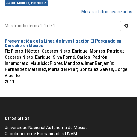
Autor: Montes, Patricia ×
Mostrar filtros avanzados
Mostrando ítems 1-1 de 1
Presentación de la Línea de Investigación El Posgrado en
Derecho en México
Fix Fierro, Héctor
;
Cáceres Nieto, Enrique
;
Montes, Patricia
;
Cáceres Nieto, Enrique
;
Silva Forné, Carlos
;
Padrón
Innamorato, Mauricio
;
Flores Mendoza, Imer Benjamín
;
Hernández Martínez, María del Pilar
;
González Galván, Jorge
Alberto
2011
Otros Sitios
Universidad Nacional Autónoma de México
Coordinación de Humanidades UNAM