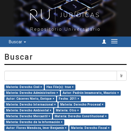
Buscar
Cambiar
navegac
Buscar
Ir
Materia: Derecho Civil ×
Has File(s): true ×
Materia: Derecho Administrativo ×
Autor: Padrón Innamorato, Mauricio ×
Autor: Cáceres Nieto, Enrique ×
Fecha: 2011 ×
Materia: Derecho Internacional ×
Materia: Derecho Procesal ×
Materia: Derecho Ambiental ×
Materia: Otro ×
Materia: Derecho Mercantil ×
Materia: Derecho Constitucional ×
Materia: Derecho de la Información ×
Autor: Flores Mendoza, Imer Benjamín ×
Materia: Derecho Fiscal ×