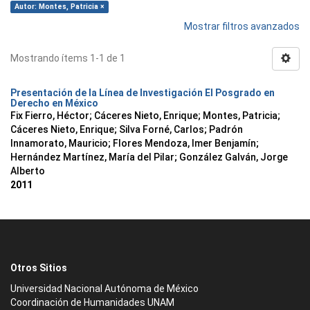
Autor: Montes, Patricia ×
Mostrar filtros avanzados
Mostrando ítems 1-1 de 1
Presentación de la Línea de Investigación El Posgrado en
Derecho en México
Fix Fierro, Héctor
;
Cáceres Nieto, Enrique
;
Montes, Patricia
;
Cáceres Nieto, Enrique
;
Silva Forné, Carlos
;
Padrón
Innamorato, Mauricio
;
Flores Mendoza, Imer Benjamín
;
Hernández Martínez, María del Pilar
;
González Galván, Jorge
Alberto
2011
Otros Sitios
Universidad Nacional Autónoma de México
Coordinación de Humanidades UNAM