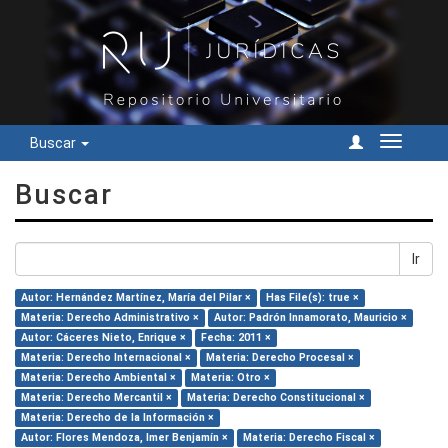
Buscar
Cambiar
navegac
Buscar
Ir
Autor: Hernández Martínez, María del Pilar ×
Has File(s): true ×
Materia: Derecho Administrativo ×
Autor: Padrón Innamorato, Mauricio ×
Autor: Cáceres Nieto, Enrique ×
Fecha: 2011 ×
Materia: Derecho Internacional ×
Materia: Derecho Procesal ×
Materia: Derecho Ambiental ×
Materia: Otro ×
Materia: Derecho Mercantil ×
Materia: Derecho Constitucional ×
Materia: Derecho de la Información ×
Autor: Flores Mendoza, Imer Benjamín ×
Materia: Derecho Fiscal ×