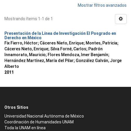
Mostrar filtros avanzados
Mostrando ítems 1-1 de 1
Presentación de la Línea de Investigación El Posgrado en
Derecho en México
Fix Fierro, Héctor
;
Cáceres Nieto, Enrique
;
Montes, Patricia
;
Cáceres Nieto, Enrique
;
Silva Forné, Carlos
;
Padrón
Innamorato, Mauricio
;
Flores Mendoza, Imer Benjamín
;
Hernández Martínez, María del Pilar
;
González Galván, Jorge
Alberto
2011
Otros Sitios
Universidad Nacional Autónoma de México
Coordinación de Humanidades UNAM
Toda la UNAM en línea