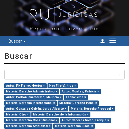
Buscar
Cambiar
navegac
Buscar
Ir
Autor: Fix Fierro, Héctor ×
Has File(s): true ×
Materia: Derecho Administrativo ×
Autor: Montes, Patricia ×
Autor: Padrón Innamorato, Mauricio ×
Fecha: 2011 ×
Materia: Derecho Internacional ×
Materia: Derecho Penal ×
Autor: González Galván, Jorge Alberto ×
Materia: Derecho Procesal ×
Materia: Otro ×
Materia: Derecho de la Información ×
Materia: Derecho Constitucional ×
Autor: Cáceres Nieto, Enrique ×
Materia: Derecho Ambiental ×
Materia: Derecho Fiscal ×