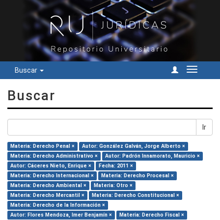
Buscar
Cambiar
navegac
Buscar
Ir
Materia: Derecho Penal ×
Autor: González Galván, Jorge Alberto ×
Materia: Derecho Administrativo ×
Autor: Padrón Innamorato, Mauricio ×
Autor: Cáceres Nieto, Enrique ×
Fecha: 2011 ×
Materia: Derecho Internacional ×
Materia: Derecho Procesal ×
Materia: Derecho Ambiental ×
Materia: Otro ×
Materia: Derecho Mercantil ×
Materia: Derecho Constitucional ×
Materia: Derecho de la Información ×
Autor: Flores Mendoza, Imer Benjamín ×
Materia: Derecho Fiscal ×