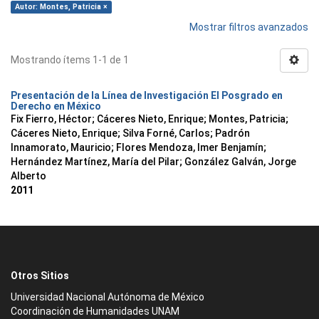
Autor: Montes, Patricia ×
Mostrar filtros avanzados
Mostrando ítems 1-1 de 1
Presentación de la Línea de Investigación El Posgrado en
Derecho en México
Fix Fierro, Héctor
;
Cáceres Nieto, Enrique
;
Montes, Patricia
;
Cáceres Nieto, Enrique
;
Silva Forné, Carlos
;
Padrón
Innamorato, Mauricio
;
Flores Mendoza, Imer Benjamín
;
Hernández Martínez, María del Pilar
;
González Galván, Jorge
Alberto
2011
Otros Sitios
Universidad Nacional Autónoma de México
Coordinación de Humanidades UNAM