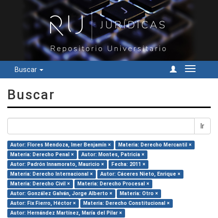
Buscar
Cambiar
navegac
Buscar
Ir
Autor: Flores Mendoza, Imer Benjamín ×
Materia: Derecho Mercantil ×
Materia: Derecho Penal ×
Autor: Montes, Patricia ×
Autor: Padrón Innamorato, Mauricio ×
Fecha: 2011 ×
Materia: Derecho Internacional ×
Autor: Cáceres Nieto, Enrique ×
Materia: Derecho Civil ×
Materia: Derecho Procesal ×
Autor: González Galván, Jorge Alberto ×
Materia: Otro ×
Autor: Fix Fierro, Héctor ×
Materia: Derecho Constitucional ×
Autor: Hernández Martínez, María del Pilar ×