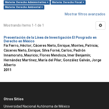
Materia: Derecho Administrativo ×
Materia: Derecho Fiscal ×
Materia: Derecho Ambiental ×
Mostrar filtros avanzados
Mostrando ítems 1-1 de 1
Presentación de la Línea de Investigación El Posgrado en
Derecho en México
Fix Fierro, Héctor
;
Cáceres Nieto, Enrique
;
Montes, Patricia
;
Cáceres Nieto, Enrique
;
Silva Forné, Carlos
;
Padrón
Innamorato, Mauricio
;
Flores Mendoza, Imer Benjamín
;
Hernández Martínez, María del Pilar
;
González Galván, Jorge
Alberto
2011
Otros Sitios
Universidad Nacional Autónoma de México