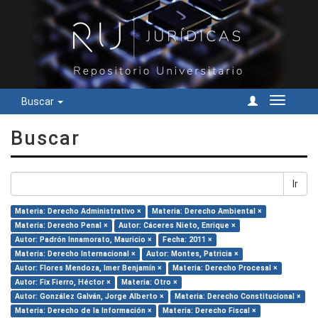
Buscar
Cambiar
navegac
Buscar
Ir
Materia: Derecho Administrativo ×
Materia: Derecho Ambiental ×
Materia: Derecho Penal ×
Autor: Cáceres Nieto, Enrique ×
Autor: Padrón Innamorato, Mauricio ×
Fecha: 2011 ×
Materia: Derecho Internacional ×
Autor: Montes, Patricia ×
Autor: Flores Mendoza, Imer Benjamín ×
Materia: Derecho Procesal ×
Autor: Fix Fierro, Héctor ×
Materia: Otro ×
Autor: González Galván, Jorge Alberto ×
Materia: Derecho Constitucional ×
Materia: Derecho de la Información ×
Materia: Derecho Fiscal ×