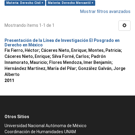
Materia: Derecho Civil ×
Materia: Derecho Mercantil ×
Mostrar filtros avanzados
Mostrando ítems 1-1 de 1
Presentación de la Línea de Investigación El Posgrado en
Derecho en México
Fix Fierro, Héctor
;
Cáceres Nieto, Enrique
;
Montes, Patricia
;
Cáceres Nieto, Enrique
;
Silva Forné, Carlos
;
Padrón
Innamorato, Mauricio
;
Flores Mendoza, Imer Benjamín
;
Hernández Martínez, María del Pilar
;
González Galván, Jorge
Alberto
2011
Otros Sitios
Universidad Nacional Autónoma de México
Coordinación de Humanidades UNAM