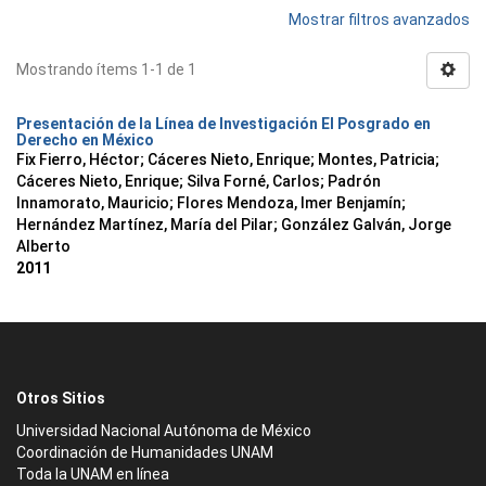
Mostrar filtros avanzados
Mostrando ítems 1-1 de 1
Presentación de la Línea de Investigación El Posgrado en
Derecho en México
Fix Fierro, Héctor
;
Cáceres Nieto, Enrique
;
Montes, Patricia
;
Cáceres Nieto, Enrique
;
Silva Forné, Carlos
;
Padrón
Innamorato, Mauricio
;
Flores Mendoza, Imer Benjamín
;
Hernández Martínez, María del Pilar
;
González Galván, Jorge
Alberto
2011
Otros Sitios
Universidad Nacional Autónoma de México
Coordinación de Humanidades UNAM
Toda la UNAM en línea