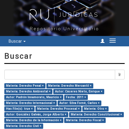
Buscar
Cambiar
navegac
Buscar
Ir
Materia: Derecho Penal ×
Materia: Derecho Mercantil ×
Materia: Derecho Ambiental ×
Autor: Cáceres Nieto, Enrique ×
Autor: Padrón Innamorato, Mauricio ×
Fecha: 2011 ×
Materia: Derecho Internacional ×
Autor: Silva Forné, Carlos ×
Has File(s): true ×
Materia: Derecho Procesal ×
Materia: Otro ×
Autor: González Galván, Jorge Alberto ×
Materia: Derecho Constitucional ×
Materia: Derecho de la Información ×
Materia: Derecho Fiscal ×
Materia: Derecho Civil ×