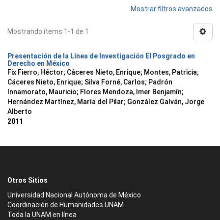
Mostrar filtros avanzados
Mostrando ítems 1-1 de 1
Presentación de la Línea de Investigación El Posgrado en
Derecho en México
Fix Fierro, Héctor
;
Cáceres Nieto, Enrique
;
Montes, Patricia
;
Cáceres Nieto, Enrique
;
Silva Forné, Carlos
;
Padrón
Innamorato, Mauricio
;
Flores Mendoza, Imer Benjamín
;
Hernández Martínez, María del Pilar
;
González Galván, Jorge
Alberto
2011
Otros Sitios
Universidad Nacional Autónoma de México
Coordinación de Humanidades UNAM
Toda la UNAM en línea