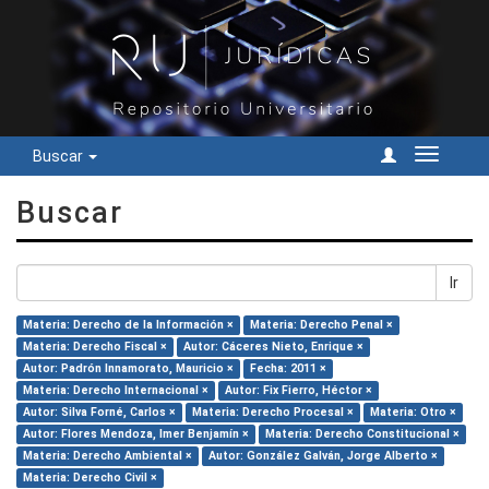
Buscar
Cambiar
navegac
Buscar
Ir
Materia: Derecho de la Información ×
Materia: Derecho Penal ×
Materia: Derecho Fiscal ×
Autor: Cáceres Nieto, Enrique ×
Autor: Padrón Innamorato, Mauricio ×
Fecha: 2011 ×
Materia: Derecho Internacional ×
Autor: Fix Fierro, Héctor ×
Autor: Silva Forné, Carlos ×
Materia: Derecho Procesal ×
Materia: Otro ×
Autor: Flores Mendoza, Imer Benjamín ×
Materia: Derecho Constitucional ×
Materia: Derecho Ambiental ×
Autor: González Galván, Jorge Alberto ×
Materia: Derecho Civil ×