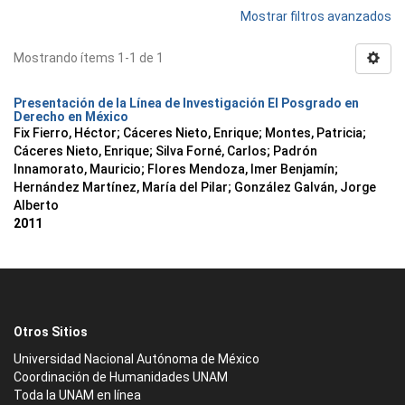
Mostrar filtros avanzados
Mostrando ítems 1-1 de 1
Presentación de la Línea de Investigación El Posgrado en
Derecho en México
Fix Fierro, Héctor
;
Cáceres Nieto, Enrique
;
Montes, Patricia
;
Cáceres Nieto, Enrique
;
Silva Forné, Carlos
;
Padrón
Innamorato, Mauricio
;
Flores Mendoza, Imer Benjamín
;
Hernández Martínez, María del Pilar
;
González Galván, Jorge
Alberto
2011
Otros Sitios
Universidad Nacional Autónoma de México
Coordinación de Humanidades UNAM
Toda la UNAM en línea