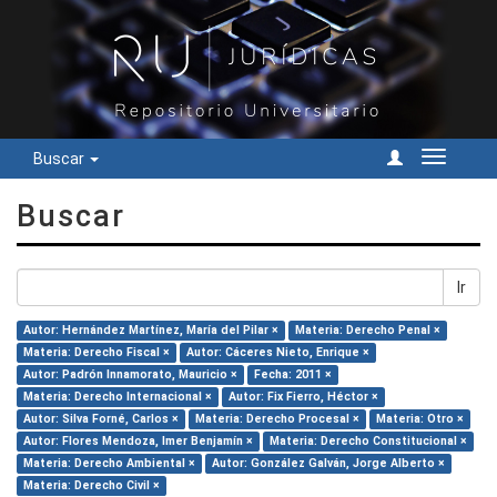
Buscar
Cambiar
navegac
Buscar
Ir
Autor: Hernández Martínez, María del Pilar ×
Materia: Derecho Penal ×
Materia: Derecho Fiscal ×
Autor: Cáceres Nieto, Enrique ×
Autor: Padrón Innamorato, Mauricio ×
Fecha: 2011 ×
Materia: Derecho Internacional ×
Autor: Fix Fierro, Héctor ×
Autor: Silva Forné, Carlos ×
Materia: Derecho Procesal ×
Materia: Otro ×
Autor: Flores Mendoza, Imer Benjamín ×
Materia: Derecho Constitucional ×
Materia: Derecho Ambiental ×
Autor: González Galván, Jorge Alberto ×
Materia: Derecho Civil ×