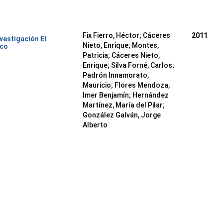
Fix Fierro, Héctor
;
Cáceres
2011
nvestigación El
Nieto, Enrique
;
Montes,
ico
Patricia
;
Cáceres Nieto,
Enrique
;
Silva Forné, Carlos
;
Padrón Innamorato,
Mauricio
;
Flores Mendoza,
Imer Benjamín
;
Hernández
Martínez, María del Pilar
;
González Galván, Jorge
Alberto