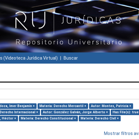
s (Videoteca Jurídica Virtual)
Buscar
doza, Imer Benjamín ×
Materia: Derecho Mercantil ×
Autor: Montes, Patricia ×
 Derecho Internacional ×
Autor: González Galván, Jorge Alberto ×
Has File(s): true
o, Héctor ×
Materia: Derecho Constitucional ×
Materia: Derecho Civil ×
Mostrar filtros 