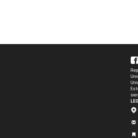
Rep
Uni
Uni
Est
sie
LEG