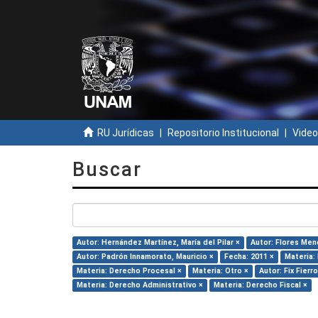
RU Jurídicas
Repositorio Institucional
Video
Buscar
Autor: Hernández Martínez, María del Pilar ×
Autor: Flores Men
Autor: Padrón Innamorato, Mauricio ×
Fecha: 2011 ×
Materia:
Materia: Derecho Procesal ×
Materia: Otro ×
Autor: Fix Fierr
Materia: Derecho Administrativo ×
Materia: Derecho Fiscal ×