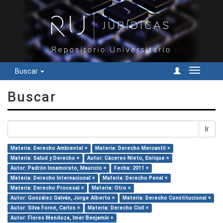
Buscar
Cambiar
navegac
Buscar
Ir
Materia: Derecho Ambiental ×
Materia: Derecho Mercantil ×
Materia: Salud y Derecho ×
Autor: Cáceres Nieto, Enrique ×
Autor: Padrón Innamorato, Mauricio ×
Fecha: 2011 ×
Materia: Derecho Internacional ×
Materia: Derecho Penal ×
Materia: Derecho Procesal ×
Materia: Otro ×
Autor: González Galván, Jorge Alberto ×
Materia: Derecho Constitucional ×
Autor: Silva Forné, Carlos ×
Materia: Derecho Civil ×
Autor: Flores Mendoza, Imer Benjamín ×