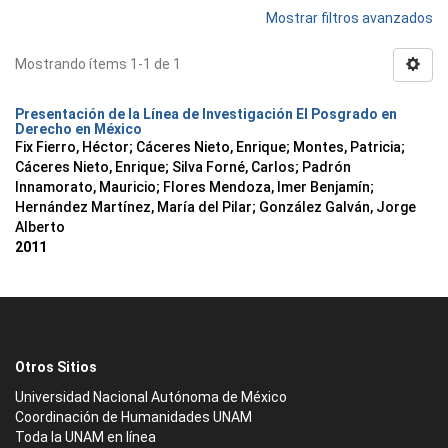
Mostrar filtros avanzados
Mostrando ítems 1-1 de 1
Presentación de la Línea de Investigación El Posgrado en
Derecho en México
Fix Fierro, Héctor
;
Cáceres Nieto, Enrique
;
Montes, Patricia
;
Cáceres Nieto, Enrique
;
Silva Forné, Carlos
;
Padrón
Innamorato, Mauricio
;
Flores Mendoza, Imer Benjamín
;
Hernández Martínez, María del Pilar
;
González Galván, Jorge
Alberto
2011
Otros Sitios
Universidad Nacional Autónoma de México
Coordinación de Humanidades UNAM
Toda la UNAM en línea