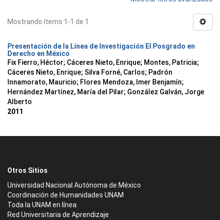
Mostrando ítems 1-1 de 1
Presentación de la Línea de Investigación El Posgrado en
Derecho en México
Fix Fierro, Héctor
;
Cáceres Nieto, Enrique
;
Montes, Patricia
;
Cáceres Nieto, Enrique
;
Silva Forné, Carlos
;
Padrón
Innamorato, Mauricio
;
Flores Mendoza, Imer Benjamín
;
Hernández Martínez, María del Pilar
;
González Galván, Jorge
Alberto
2011
Otros Sitios
Universidad Nacional Autónoma de México
Coordinación de Humanidades UNAM
Toda la UNAM en línea
Red Universitaria de Aprendizaje