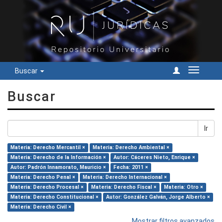
Buscar
Cambiar
navegac
Buscar
Ir
Materia: Derecho Mercantil ×
Materia: Derecho Ambiental ×
Materia: Derecho de la Información ×
Autor: Cáceres Nieto, Enrique ×
Autor: Padrón Innamorato, Mauricio ×
Fecha: 2011 ×
Materia: Derecho Penal ×
Materia: Derecho Internacional ×
Materia: Derecho Procesal ×
Materia: Derecho Fiscal ×
Materia: Otro ×
Materia: Derecho Constitucional ×
Autor: González Galván, Jorge Alberto ×
Materia: Derecho Civil ×
Mostrar filtros avanzados