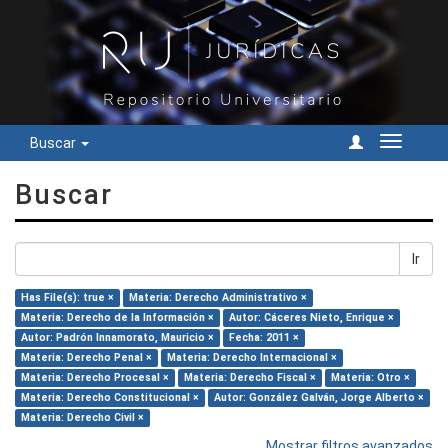
Buscar
Cambiar
navegac
Buscar
Ir
Has File(s): true ×
Materia: Derecho Administrativo ×
Materia: Derecho de la Información ×
Autor: Cáceres Nieto, Enrique ×
Autor: Padrón Innamorato, Mauricio ×
Fecha: 2011 ×
Materia: Derecho Penal ×
Materia: Derecho Internacional ×
Materia: Derecho Procesal ×
Materia: Derecho Fiscal ×
Materia: Otro ×
Materia: Derecho Constitucional ×
Autor: González Galván, Jorge Alberto ×
Materia: Derecho Civil ×
Mostrar filtros avanzados