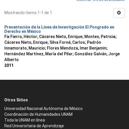
Mostrando ítems 1-1 de 1
Presentación de la Línea de Investigación El Posgrado en
Derecho en México
Fix Fierro, Héctor
;
Cáceres Nieto, Enrique
;
Montes, Patricia
;
Cáceres Nieto, Enrique
;
Silva Forné, Carlos
;
Padrón
Innamorato, Mauricio
;
Flores Mendoza, Imer Benjamín
;
Hernández Martínez, María del Pilar
;
González Galván, Jorge
Alberto
2011
Otros Sitios
Universidad Nacional Autónoma de México
Coordinación de Humanidades UNAM
Toda la UNAM en línea
Red Universitaria de Aprendizaje