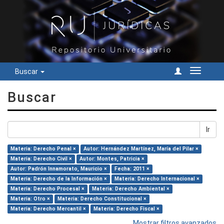
Buscar
Cambiar
navegac
Buscar
Ir
Materia: Derecho Penal ×
Autor: Hernández Martínez, María del Pilar ×
Materia: Derecho Civil ×
Autor: Montes, Patricia ×
Autor: Padrón Innamorato, Mauricio ×
Fecha: 2011 ×
Materia: Derecho de la Información ×
Materia: Derecho Internacional ×
Materia: Derecho Procesal ×
Materia: Derecho Ambiental ×
Materia: Otro ×
Materia: Derecho Constitucional ×
Materia: Derecho Mercantil ×
Materia: Derecho Fiscal ×
Mostrar filtros avanzados