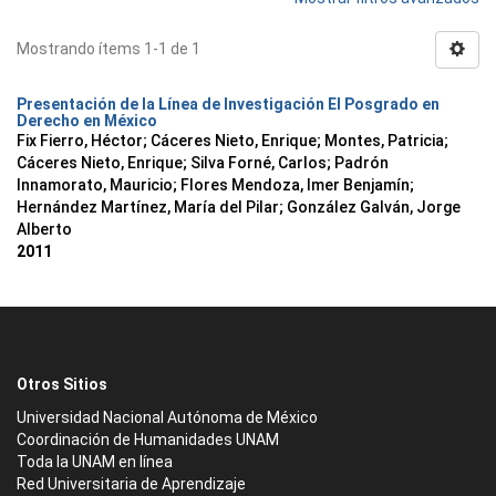
Mostrando ítems 1-1 de 1
Presentación de la Línea de Investigación El Posgrado en
Derecho en México
Fix Fierro, Héctor
;
Cáceres Nieto, Enrique
;
Montes, Patricia
;
Cáceres Nieto, Enrique
;
Silva Forné, Carlos
;
Padrón
Innamorato, Mauricio
;
Flores Mendoza, Imer Benjamín
;
Hernández Martínez, María del Pilar
;
González Galván, Jorge
Alberto
2011
Otros Sitios
Universidad Nacional Autónoma de México
Coordinación de Humanidades UNAM
Toda la UNAM en línea
Red Universitaria de Aprendizaje