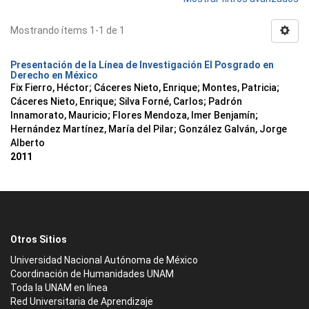
Mostrando ítems 1-1 de 1
Presentación de la Línea de Investigación El Posgrado en
Derecho en México
Fix Fierro, Héctor
;
Cáceres Nieto, Enrique
;
Montes, Patricia
;
Cáceres Nieto, Enrique
;
Silva Forné, Carlos
;
Padrón
Innamorato, Mauricio
;
Flores Mendoza, Imer Benjamín
;
Hernández Martínez, María del Pilar
;
González Galván, Jorge
Alberto
2011
Otros Sitios
Universidad Nacional Autónoma de México
Coordinación de Humanidades UNAM
Toda la UNAM en línea
Red Universitaria de Aprendizaje