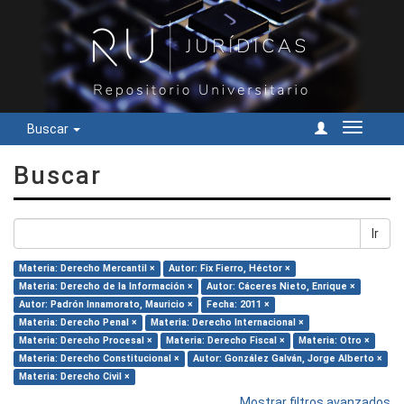
Buscar
Cambiar
navegac
Buscar
Ir
Materia: Derecho Mercantil ×
Autor: Fix Fierro, Héctor ×
Materia: Derecho de la Información ×
Autor: Cáceres Nieto, Enrique ×
Autor: Padrón Innamorato, Mauricio ×
Fecha: 2011 ×
Materia: Derecho Penal ×
Materia: Derecho Internacional ×
Materia: Derecho Procesal ×
Materia: Derecho Fiscal ×
Materia: Otro ×
Materia: Derecho Constitucional ×
Autor: González Galván, Jorge Alberto ×
Materia: Derecho Civil ×
Mostrar filtros avanzados