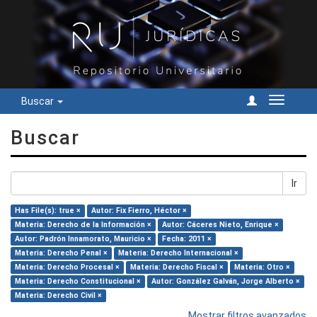
Buscar
Cambiar
navegac
Buscar
Ir
Has File(s): true ×
Autor: Fix Fierro, Héctor ×
Materia: Derecho de la Información ×
Autor: Cáceres Nieto, Enrique ×
Autor: Padrón Innamorato, Mauricio ×
Fecha: 2011 ×
Materia: Derecho Penal ×
Materia: Derecho Internacional ×
Materia: Derecho Procesal ×
Materia: Derecho Fiscal ×
Materia: Otro ×
Materia: Derecho Constitucional ×
Autor: González Galván, Jorge Alberto ×
Materia: Derecho Civil ×
Mostrar filtros avanzados