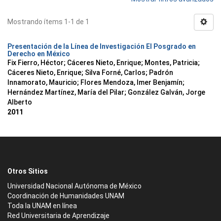
Mostrando ítems 1-1 de 1
Presentación de la Línea de Investigación El Posgrado en
Derecho en México
Fix Fierro, Héctor
;
Cáceres Nieto, Enrique
;
Montes, Patricia
;
Cáceres Nieto, Enrique
;
Silva Forné, Carlos
;
Padrón
Innamorato, Mauricio
;
Flores Mendoza, Imer Benjamín
;
Hernández Martínez, María del Pilar
;
González Galván, Jorge
Alberto
2011
Otros Sitios
Universidad Nacional Autónoma de México
Coordinación de Humanidades UNAM
Toda la UNAM en línea
Red Universitaria de Aprendizaje