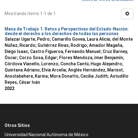
Mostrando ítems 1-1 de 1
Mesa de Trabajo 1. Retos y Perspectivas del Estado-Nación:
desde el derecho a los derechos de todas las personas
Salazar Ugarte, Pedro
;
Camarillo Govea, Laura Alicia
;
del Monte
Núñez, Ricardo
;
Gutiérrez Rivas, Rodrigo
;
Amador Magaña,
Diego Isaac
;
Castro Figueroa, Fernando Manuel
;
Cruz Barney,
Óscar
;
Corzo Sosa, Edgar
;
Flores Mendoza, Imer Benjamín
;
Córdova Vianello, Lorenzo
;
Concha Cantú, Hugo Alejandro
;
Quintana Adriano, Elvia Arcelia
;
Anglés Hernández, Marisol
;
Ansolabehere, Karina
;
Mora Donatto, Cecilia Judith
;
Astudillo
Reyes, César Iván
2022
Otros Sitios
Universidad Nacional Autónoma de México