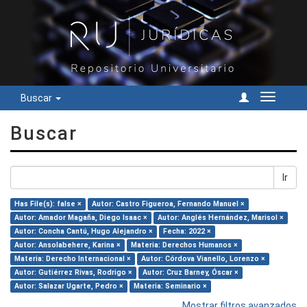
Buscar
Cambiar
navegac
Buscar
Ir
Has File(s): false ×
Autor: Castro Figueroa, Fernando Manuel ×
Autor: Amador Magaña, Diego Isaac ×
Autor: Anglés Hernández, Marisol ×
Autor: Concha Cantú, Hugo Alejandro ×
Fecha: 2022 ×
Autor: Ansolabehere, Karina ×
Materia: Derechos Humanos ×
Materia: Derecho Internacional ×
Autor: Córdova Vianello, Lorenzo ×
Autor: Gutiérrez Rivas, Rodrigo ×
Autor: Cruz Barney, Óscar ×
Autor: Salazar Ugarte, Pedro ×
Materia: Seminario ×
Mostrar filtros avanzados