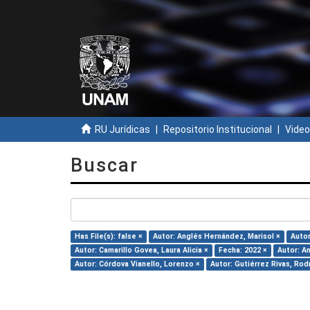
RU Jurídicas
Repositorio Institucional
Video
Buscar
Has File(s): false ×
Autor: Anglés Hernández, Marisol ×
Autor
Autor: Camarillo Govea, Laura Alicia ×
Fecha: 2022 ×
Autor: A
Autor: Córdova Vianello, Lorenzo ×
Autor: Gutiérrez Rivas, Rod