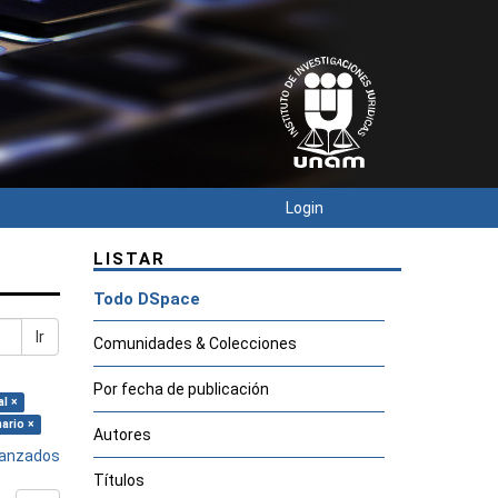
Login
LISTAR
Todo DSpace
Ir
Comunidades & Colecciones
Por fecha de publicación
al ×
ario ×
Autores
avanzados
Títulos