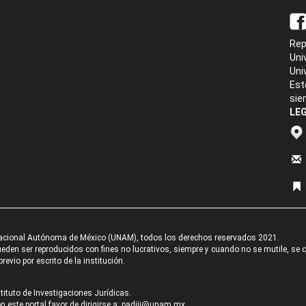
Rep
Uni
Uni
Est
sie
LEG
acional Autónoma de México (UNAM), todos los derechos reservados 2021.
den ser reproducidos con fines no lucrativos, siempre y cuando no se mutile, se cit
revio por escrito de la institución.
tituto de Investigaciones Jurídicas.
 este portal favor de dirigirse a:
padiij@unam.mx