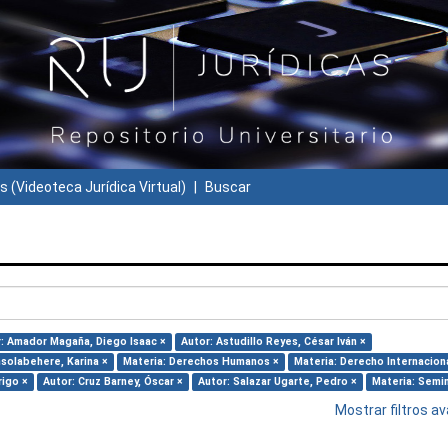
s (Videoteca Jurídica Virtual)
Buscar
: Amador Magaña, Diego Isaac ×
Autor: Astudillo Reyes, César Iván ×
nsolabehere, Karina ×
Materia: Derechos Humanos ×
Materia: Derecho Internacion
rigo ×
Autor: Cruz Barney, Óscar ×
Autor: Salazar Ugarte, Pedro ×
Materia: Semin
Mostrar filtros 