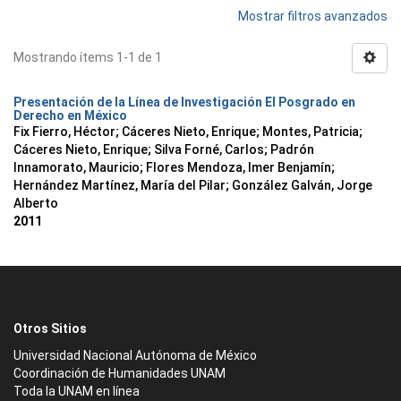
Mostrar filtros avanzados
Mostrando ítems 1-1 de 1
Presentación de la Línea de Investigación El Posgrado en
Derecho en México
Fix Fierro, Héctor
;
Cáceres Nieto, Enrique
;
Montes, Patricia
;
Cáceres Nieto, Enrique
;
Silva Forné, Carlos
;
Padrón
Innamorato, Mauricio
;
Flores Mendoza, Imer Benjamín
;
Hernández Martínez, María del Pilar
;
González Galván, Jorge
Alberto
2011
Otros Sitios
Universidad Nacional Autónoma de México
Coordinación de Humanidades UNAM
Toda la UNAM en línea