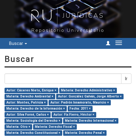
Buscar
Cambiar
navegac
Buscar
Ir
Autor: Cáceres Nieto, Enrique ×
Materia: Derecho Administrativo ×
Materia: Derecho Ambiental ×
Autor: González Galván, Jorge Alberto ×
Autor: Montes, Patricia ×
Autor: Padrón Innamorato, Mauricio ×
Materia: Derecho de la Información ×
Fecha: 2011 ×
Autor: Silva Forné, Carlos ×
Autor: Fix Fierro, Héctor ×
Materia: Sociología del Derecho ×
Materia: Derecho Internacional ×
Materia: Otro ×
Materia: Derecho Fiscal ×
Materia: Derecho Constitucional ×
Materia: Derecho Penal ×