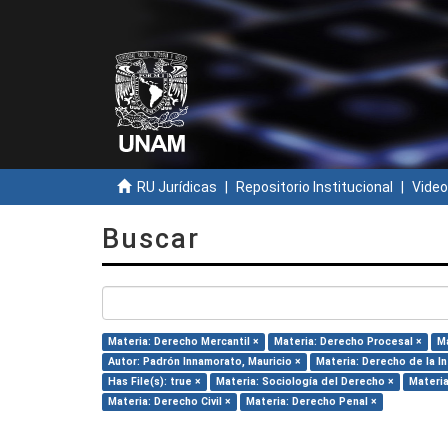
RU Jurídicas
Repositorio Institucional
Video
Buscar
Materia: Derecho Mercantil ×
Materia: Derecho Procesal ×
Ma
Autor: Padrón Innamorato, Mauricio ×
Materia: Derecho de la I
Has File(s): true ×
Materia: Sociología del Derecho ×
Materia
Materia: Derecho Civil ×
Materia: Derecho Penal ×