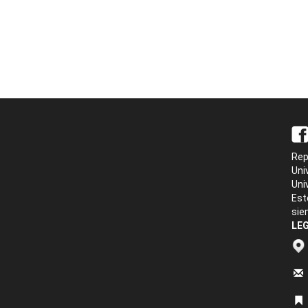
Rep
Uni
Uni
Est
sie
LEG