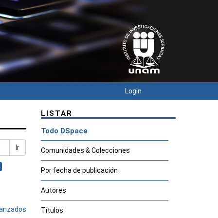
Login
LISTAR
Todo DSpace
Ir
Comunidades & Colecciones
Por fecha de publicación
Autores
avanzados
Títulos