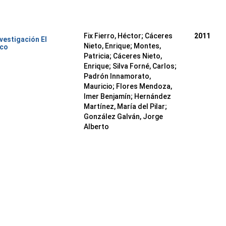
Fix Fierro, Héctor
;
Cáceres
2011
nvestigación El
Nieto, Enrique
;
Montes,
ico
Patricia
;
Cáceres Nieto,
Enrique
;
Silva Forné, Carlos
;
Padrón Innamorato,
Mauricio
;
Flores Mendoza,
Imer Benjamín
;
Hernández
Martínez, María del Pilar
;
González Galván, Jorge
Alberto