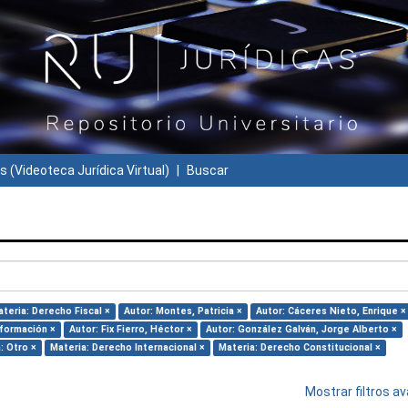
s (Videoteca Jurídica Virtual)
Buscar
teria: Derecho Fiscal ×
Autor: Montes, Patricia ×
Autor: Cáceres Nieto, Enrique ×
nformación ×
Autor: Fix Fierro, Héctor ×
Autor: González Galván, Jorge Alberto ×
: Otro ×
Materia: Derecho Internacional ×
Materia: Derecho Constitucional ×
Mostrar filtros 