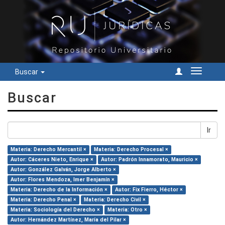
Buscar
Cambiar
navegac
Buscar
Ir
Materia: Derecho Mercantil ×
Materia: Derecho Procesal ×
Autor: Cáceres Nieto, Enrique ×
Autor: Padrón Innamorato, Mauricio ×
Autor: González Galván, Jorge Alberto ×
Autor: Flores Mendoza, Imer Benjamín ×
Materia: Derecho de la Información ×
Autor: Fix Fierro, Héctor ×
Materia: Derecho Penal ×
Materia: Derecho Civil ×
Materia: Sociología del Derecho ×
Materia: Otro ×
Autor: Hernández Martínez, María del Pilar ×