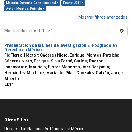
Materia: Derecho Constitucional ×
Fecha: 2011 ×
Autor: Montes, Patricia ×
Mostrar filtros avanzados
Mostrando ítems 1-1 de 1
Presentación de la Línea de Investigación El Posgrado en
Derecho en México
Fix Fierro, Héctor
;
Cáceres Nieto, Enrique
;
Montes, Patricia
;
Cáceres Nieto, Enrique
;
Silva Forné, Carlos
;
Padrón
Innamorato, Mauricio
;
Flores Mendoza, Imer Benjamín
;
Hernández Martínez, María del Pilar
;
González Galván, Jorge
Alberto
2011
Otros Sitios
Universidad Nacional Autónoma de México