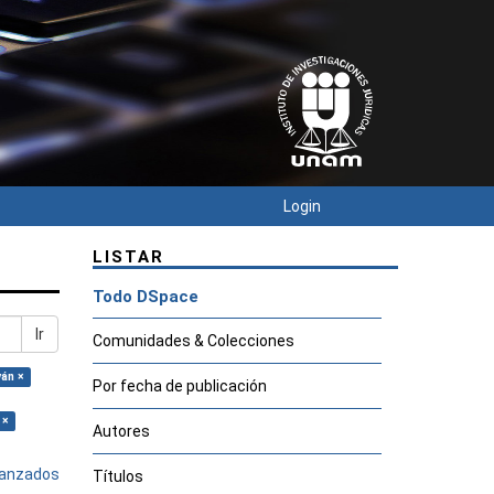
Login
LISTAR
Todo DSpace
Ir
Comunidades & Colecciones
ván ×
Por fecha de publicación
 ×
Autores
avanzados
Títulos