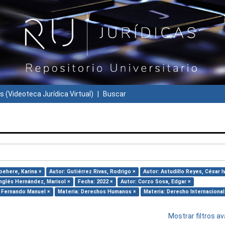
s (Videoteca Jurídica Virtual)
Buscar
behere, Karina ×
Autor: Gutiérrez Rivas, Rodrigo ×
Autor: Astudillo Reyes, César I
nglés Hernández, Marisol ×
Fecha: 2022 ×
Autor: Corzo Sosa, Edgar ×
, Fernando Manuel ×
Materia: Derechos Humanos ×
Materia: Derecho Internacional
Mostrar filtros 