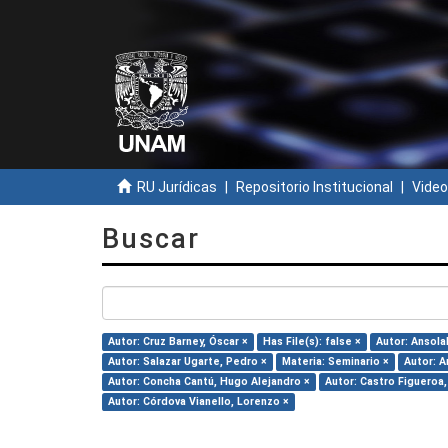
RU Jurídicas
Repositorio Institucional
Video
Buscar
Autor: Cruz Barney, Óscar ×
Has File(s): false ×
Autor: Ansola
Autor: Salazar Ugarte, Pedro ×
Materia: Seminario ×
Autor: A
Autor: Concha Cantú, Hugo Alejandro ×
Autor: Castro Figueroa
Autor: Córdova Vianello, Lorenzo ×