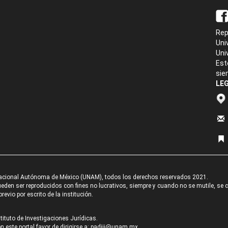
Rep
Uni
Uni
Est
sie
LEG
acional Autónoma de México (UNAM), todos los derechos reservados 2021.
den ser reproducidos con fines no lucrativos, siempre y cuando no se mutile, se cit
revio por escrito de la institución.
tituto de Investigaciones Jurídicas.
 este portal favor de dirigirse a:
padiij@unam.mx