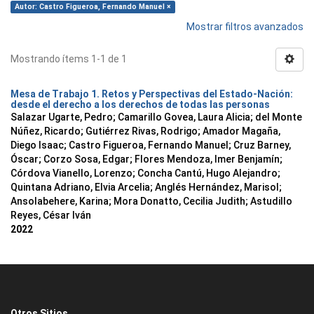
Autor: Castro Figueroa, Fernando Manuel ×
Mostrar filtros avanzados
Mostrando ítems 1-1 de 1
Mesa de Trabajo 1. Retos y Perspectivas del Estado-Nación:
desde el derecho a los derechos de todas las personas
Salazar Ugarte, Pedro
;
Camarillo Govea, Laura Alicia
;
del Monte
Núñez, Ricardo
;
Gutiérrez Rivas, Rodrigo
;
Amador Magaña,
Diego Isaac
;
Castro Figueroa, Fernando Manuel
;
Cruz Barney,
Óscar
;
Corzo Sosa, Edgar
;
Flores Mendoza, Imer Benjamín
;
Córdova Vianello, Lorenzo
;
Concha Cantú, Hugo Alejandro
;
Quintana Adriano, Elvia Arcelia
;
Anglés Hernández, Marisol
;
Ansolabehere, Karina
;
Mora Donatto, Cecilia Judith
;
Astudillo
Reyes, César Iván
2022
Otros Sitios