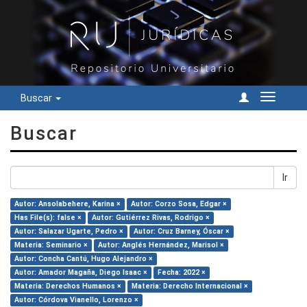
Buscar
Cambiar
navegac
Buscar
Ir
Autor: Ansolabehere, Karina ×
Autor: Corzo Sosa, Edgar ×
Has File(s): false ×
Autor: Gutiérrez Rivas, Rodrigo ×
Autor: Salazar Ugarte, Pedro ×
Autor: Cruz Barney, Óscar ×
Materia: Seminario ×
Autor: Anglés Hernández, Marisol ×
Autor: Concha Cantú, Hugo Alejandro ×
Autor: Amador Magaña, Diego Isaac ×
Fecha: 2022 ×
Materia: Derechos Humanos ×
Materia: Derecho Internacional ×
Autor: Córdova Vianello, Lorenzo ×