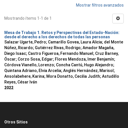
Mostrar filtros avanzados
Mostrando ítems 1-1 de 1
Mesa de Trabajo 1. Retos y Perspectivas del Estado-Nación:
desde el derecho a los derechos de todas las personas
Salazar Ugarte, Pedro
;
Camarillo Govea, Laura Alicia
;
del Monte
Núñez, Ricardo
;
Gutiérrez Rivas, Rodrigo
;
Amador Magaña,
Diego Isaac
;
Castro Figueroa, Fernando Manuel
;
Cruz Barney,
Óscar
;
Corzo Sosa, Edgar
;
Flores Mendoza, Imer Benjamín
;
Córdova Vianello, Lorenzo
;
Concha Cantú, Hugo Alejandro
;
Quintana Adriano, Elvia Arcelia
;
Anglés Hernández, Marisol
;
Ansolabehere, Karina
;
Mora Donatto, Cecilia Judith
;
Astudillo
Reyes, César Iván
2022
Otros Sitios