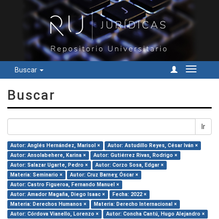
Buscar
Cambiar
navegac
Buscar
Ir
Autor: Anglés Hernández, Marisol ×
Autor: Astudillo Reyes, César Iván ×
Autor: Ansolabehere, Karina ×
Autor: Gutiérrez Rivas, Rodrigo ×
Autor: Salazar Ugarte, Pedro ×
Autor: Corzo Sosa, Edgar ×
Materia: Seminario ×
Autor: Cruz Barney, Óscar ×
Autor: Castro Figueroa, Fernando Manuel ×
Autor: Amador Magaña, Diego Isaac ×
Fecha: 2022 ×
Materia: Derechos Humanos ×
Materia: Derecho Internacional ×
Autor: Córdova Vianello, Lorenzo ×
Autor: Concha Cantú, Hugo Alejandro ×