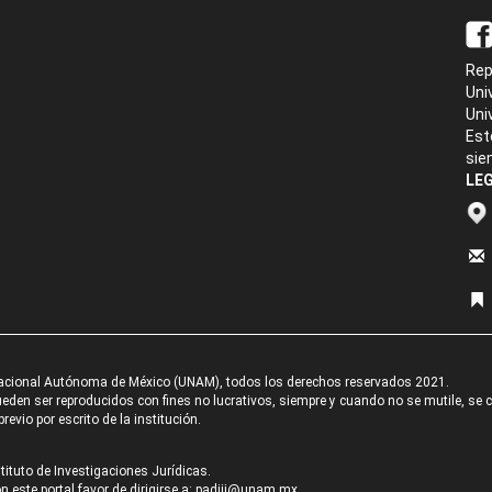
Rep
Uni
Uni
Est
sie
LEG
acional Autónoma de México (UNAM), todos los derechos reservados 2021.
den ser reproducidos con fines no lucrativos, siempre y cuando no se mutile, se cit
revio por escrito de la institución.
tituto de Investigaciones Jurídicas.
 este portal favor de dirigirse a:
padiij@unam.mx