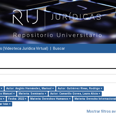
s (Videoteca Jurídica Virtual)
Buscar
 ×
Autor: Anglés Hernández, Marisol ×
Autor: Gutiérrez Rivas, Rodrigo ×
do Manuel ×
Materia: Seminario ×
Autor: Camarillo Govea, Laura Alicia ×
ro ×
Fecha: 2022 ×
Materia: Derechos Humanos ×
Materia: Derecho Internacional
r Iván ×
Mostrar filtros 