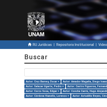
RU Jurídicas
Repositorio Institucional
Video
Buscar
Autor: Cruz Barney, Óscar ×
Autor: Amador Magaña, Diego Isaac
Autor: Salazar Ugarte, Pedro ×
Autor: Castro Figueroa, Fernan
Autor: Corzo Sosa, Edgar ×
Autor: Concha Cantú, Hugo Alejand
Autor: Córdova Vianello, Lorenzo ×
Autor: Astudillo Reyes, Césa