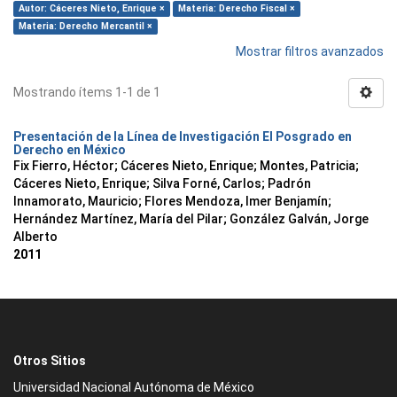
Autor: Cáceres Nieto, Enrique ×
Materia: Derecho Fiscal ×
Materia: Derecho Mercantil ×
Mostrar filtros avanzados
Mostrando ítems 1-1 de 1
Presentación de la Línea de Investigación El Posgrado en
Derecho en México
Fix Fierro, Héctor
;
Cáceres Nieto, Enrique
;
Montes, Patricia
;
Cáceres Nieto, Enrique
;
Silva Forné, Carlos
;
Padrón
Innamorato, Mauricio
;
Flores Mendoza, Imer Benjamín
;
Hernández Martínez, María del Pilar
;
González Galván, Jorge
Alberto
2011
Otros Sitios
Universidad Nacional Autónoma de México