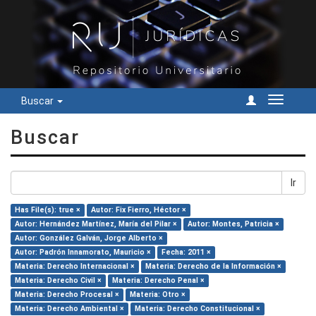
Buscar
Cambiar
navegac
Buscar
Ir
Has File(s): true ×
Autor: Fix Fierro, Héctor ×
Autor: Hernández Martínez, María del Pilar ×
Autor: Montes, Patricia ×
Autor: González Galván, Jorge Alberto ×
Autor: Padrón Innamorato, Mauricio ×
Fecha: 2011 ×
Materia: Derecho Internacional ×
Materia: Derecho de la Información ×
Materia: Derecho Civil ×
Materia: Derecho Penal ×
Materia: Derecho Procesal ×
Materia: Otro ×
Materia: Derecho Ambiental ×
Materia: Derecho Constitucional ×